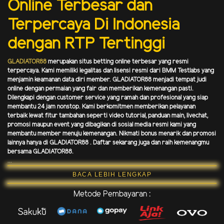
Online Terbesar dan
Terpercaya Di Indonesia
dengan RTP Tertinggi
GLADIATOR88
merupakan situs betting online terbesar yang resmi
terpercaya. Kami memiliki legalitas dan lisensi resmi dari BMM Testlabs yang
menjamin keamanan data diri member. GLADIATOR88 menjadi tempat judi
online dengan permaian yang fair dan memberikan kemenangan pasti.
Dilengkapi dengan customer service yang ramah dan profesional yang siap
membantu 24 jam nonstop. Kami berkomitmen memberikan pelayanan
terbaik lewat fitur tambahan seperti video tutorial, panduan main, livechat,
promosi maupun event yang dibagikan di sosial media resmi kami yang
membantu member menuju kemenangan. Nikmati bonus menarik dan promosi
lainnya hanya di GLADIATOR88 . Daftar sekarang juga dan raih kemenangmu
bersama GLADIATOR88.
...
BACA LEBIH LENGKAP
Metode Pembayaran :