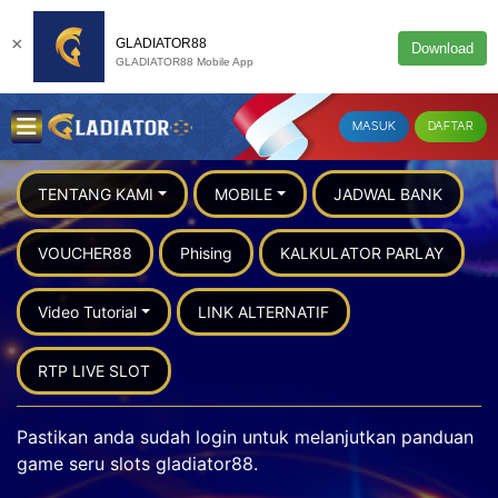
×
GLADIATOR88
Download
GLADIATOR88 Mobile App
MASUK
DAFTAR
TENTANG KAMI
MOBILE
JADWAL BANK
VOUCHER88
Phising
KALKULATOR PARLAY
Video Tutorial
LINK ALTERNATIF
RTP LIVE SLOT
Pastikan anda sudah login untuk melanjutkan panduan
game seru slots gladiator88.