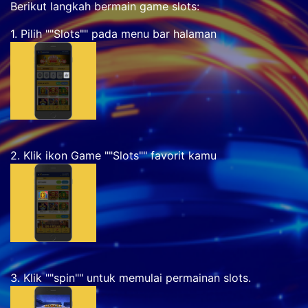
Berikut langkah bermain game slots:
1. Pilih ""Slots"" pada menu bar halaman
2. Klik ikon Game ""Slots"" favorit kamu
3. Klik ""spin"" untuk memulai permainan slots.