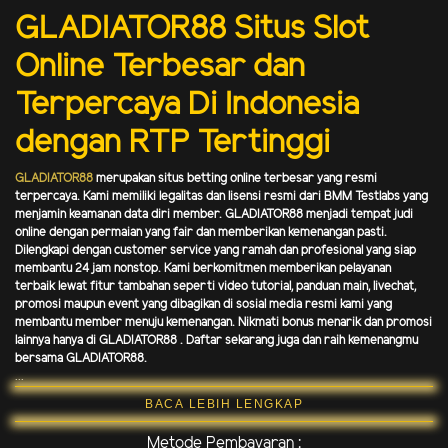
GLADIATOR88 Situs Slot
Online Terbesar dan
Terpercaya Di Indonesia
dengan RTP Tertinggi
GLADIATOR88
merupakan situs betting online terbesar yang resmi
terpercaya. Kami memiliki legalitas dan lisensi resmi dari BMM Testlabs yang
menjamin keamanan data diri member. GLADIATOR88 menjadi tempat judi
online dengan permaian yang fair dan memberikan kemenangan pasti.
Dilengkapi dengan customer service yang ramah dan profesional yang siap
membantu 24 jam nonstop. Kami berkomitmen memberikan pelayanan
terbaik lewat fitur tambahan seperti video tutorial, panduan main, livechat,
promosi maupun event yang dibagikan di sosial media resmi kami yang
membantu member menuju kemenangan. Nikmati bonus menarik dan promosi
lainnya hanya di GLADIATOR88 . Daftar sekarang juga dan raih kemenangmu
bersama GLADIATOR88.
...
BACA LEBIH LENGKAP
Metode Pembayaran :