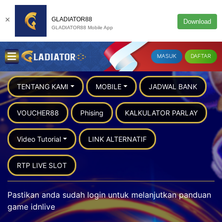
×
GLADIATOR88
Download
GLADIATOR88 Mobile App
MASUK
DAFTAR
TENTANG KAMI
MOBILE
JADWAL BANK
VOUCHER88
Phising
KALKULATOR PARLAY
Video Tutorial
LINK ALTERNATIF
RTP LIVE SLOT
Pastikan anda sudah login untuk melanjutkan panduan
game idnlive