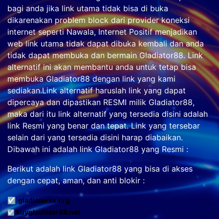
bagi anda jika link utama tidak bisa di buka
dikarenakan problem block dari provider koneksi
internet seperti Nawala, Internet Positif menjadikan
web link utama tidak dapat dibuka kembali dan anda
tidak dapat membuka dan bermain Gladiator88. Link
alternatif ini akan membantu anda untuk tetap bisa
membuka Gladiator88 dengan link yang kami
sediakan.Link alternatif haruslah link yang dapat
dipercaya dan dipastikan RESMI milik Gladiator88,
maka dari itu link alternatif yang tersedia disini adalah
link Resmi yang benar dan tepat. Link yang tersebar
selain dari yang tersedia disini harap diabaikan.
Dibawah ini adalah link Gladiator88 yang Resmi :
Berikut adalah link Gladiator88 yang bisa di akses
dengan cepat, aman, dan anti blokir :
☑️
gladiatorxx.org
kuygladiator88.net
☑️