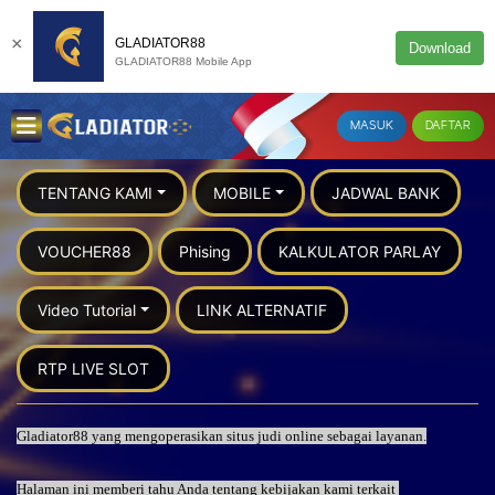
×
GLADIATOR88
Download
GLADIATOR88 Mobile App
MASUK
DAFTAR
TENTANG KAMI
MOBILE
JADWAL BANK
VOUCHER88
Phising
KALKULATOR PARLAY
Video Tutorial
LINK ALTERNATIF
RTP LIVE SLOT
Gladiator88 yang mengoperasikan situs judi online sebagai layanan.

Halaman ini memberi tahu Anda tentang kebijakan kami terkait 