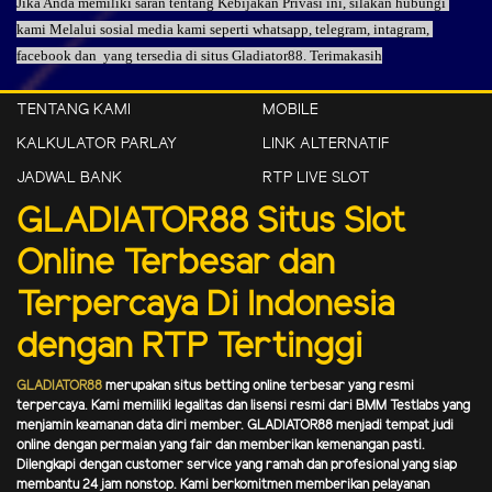
Jika Anda memiliki saran tentang Kebijakan Privasi ini, silakan hubungi 
kami Melalui sosial media kami seperti whatsapp, telegram, intagram, 
facebook dan  yang tersedia di situs Gladiator88. Terimakasih
TENTANG KAMI
MOBILE
KALKULATOR PARLAY
LINK ALTERNATIF
JADWAL BANK
RTP LIVE SLOT
GLADIATOR88 Situs Slot
Online Terbesar dan
Terpercaya Di Indonesia
dengan RTP Tertinggi
GLADIATOR88
merupakan situs betting online terbesar yang resmi
terpercaya. Kami memiliki legalitas dan lisensi resmi dari BMM Testlabs yang
menjamin keamanan data diri member. GLADIATOR88 menjadi tempat judi
online dengan permaian yang fair dan memberikan kemenangan pasti.
Dilengkapi dengan customer service yang ramah dan profesional yang siap
membantu 24 jam nonstop. Kami berkomitmen memberikan pelayanan