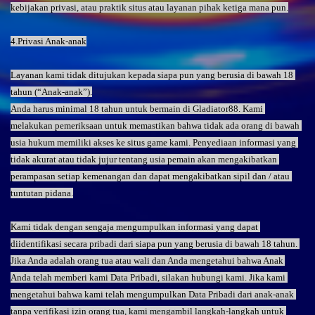
kebijakan privasi, atau praktik situs atau layanan pihak ketiga mana pun.

4.Privasi Anak-anak

Layanan kami tidak ditujukan kepada siapa pun yang berusia di bawah 18 
tahun (“Anak-anak”).

Anda harus minimal 18 tahun untuk bermain di Gladiator88. Kami 
melakukan pemeriksaan untuk memastikan bahwa tidak ada orang di bawah 
usia hukum memiliki akses ke situs game kami. Penyediaan informasi yang 
tidak akurat atau tidak jujur tentang usia pemain akan mengakibatkan 
perampasan setiap kemenangan dan dapat mengakibatkan sipil dan / atau 
tuntutan pidana.

Kami tidak dengan sengaja mengumpulkan informasi yang dapat 
diidentifikasi secara pribadi dari siapa pun yang berusia di bawah 18 tahun. 
Jika Anda adalah orang tua atau wali dan Anda mengetahui bahwa Anak 
Anda telah memberi kami Data Pribadi, silakan hubungi kami. Jika kami 
mengetahui bahwa kami telah mengumpulkan Data Pribadi dari anak-anak 
tanpa verifikasi izin orang tua, kami mengambil langkah-langkah untuk 