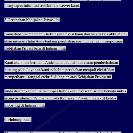
menghapus informasi tersebut dari server kami.

5. Perubahan Kebijakan Privasi Ini

Kami dapat memperbarui Kebijakan Privasi kami dari waktu ke waktu. Kami 
akan memberi tahu Anda tentang perubahan apa pun dengan memposting 
Kebijakan Privasi baru di halaman ini.

Kami akan memberi tahu Anda melalui email dan / atau pemberitahuan 
penting pada Layanan kami, sebelum perubahan menjadi efektif dan 
memperbarui “tanggal efektif” di bagian atas Kebijakan Privasi ini.

Anda disarankan untuk meninjau Kebijakan Privasi ini secara berkala untuk 
setiap perubahan. Perubahan pada Kebijakan Privasi ini efektif ketika 
diposting di halaman ini.

6. Hubungi kami
