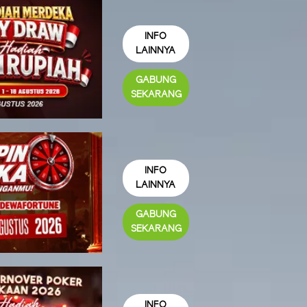
INFO
LAINNYA
GABUNG
SEKARANG
INFO
LAINNYA
GABUNG
SEKARANG
INFO