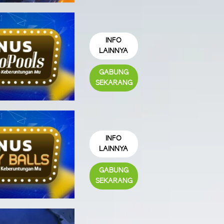
INFO
LAINNYA
GABUNG
SEKARANG
INFO
LAINNYA
GABUNG
SEKARANG